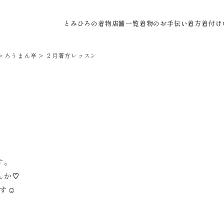
とみひろの着物
店舗一覧
着物のお手伝い
着方着付け
>
ろうまん亭
>
２月着方レッスン
す。
んか♡
す☺