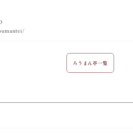
p
oumantei/
ろうまん亭一覧