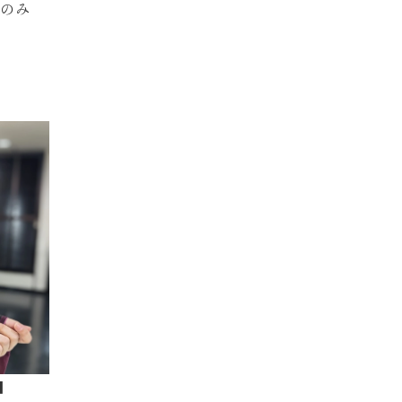
Mのみ
■