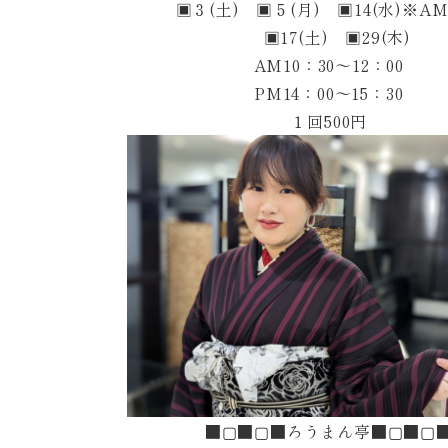
▣３(土) ▣５(月) ▣14(水)※A
▣17(土) ▣29(木)
AM10：30～12：00
PM14：00～15：30
１回500円
■▢■▢■ろうまん亭■▢■▢