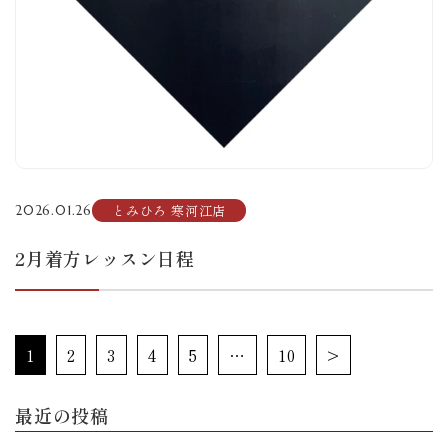
とみひろ 寒河江店
2026.01.26
2月着方レッスン日程
1
2
3
4
5
…
10
>
最近の投稿