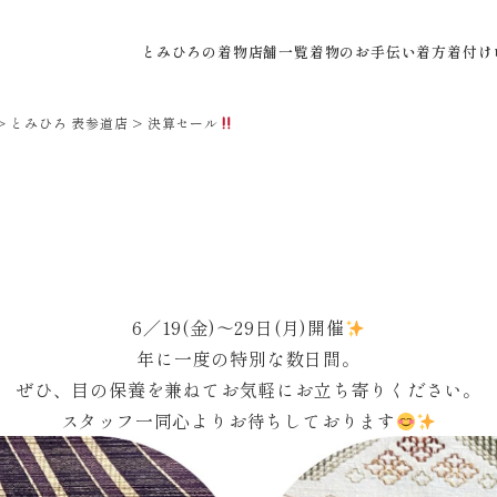
とみひろの着物
店舗一覧
着物のお手伝い
着方着付け
>
とみひろ 表参道店
>
決算セール
6／19(金)〜29日(月)開催
年に一度の特別な数日間。
ぜひ、目の保養を兼ねてお気軽にお立ち寄りください。
スタッフ一同心よりお待ちしております