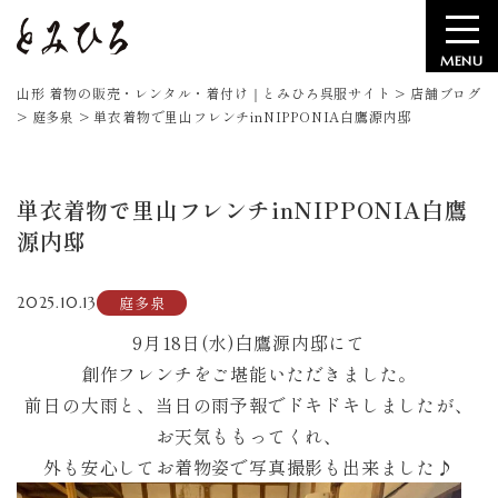
MENU
山形 着物の販売・レンタル・着付け｜とみひろ呉服サイト
>
店舗ブログ
>
庭多泉
>
単衣着物で里山フレンチinNIPPONIA白鷹源内邸
単衣着物で里山フレンチinNIPPONIA白鷹
源内邸
庭多泉
2025.10.13
9月18日(水)白鷹源内邸にて
創作フレンチをご堪能いただきました。
前日の大雨と、当日の雨予報でドキドキしましたが、
お天気ももってくれ、
外も安心してお着物姿で写真撮影も出来ました♪