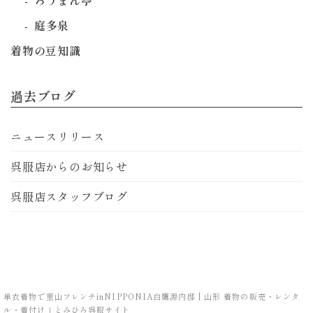
ろうまん亭
庭多泉
着物の豆知識
過去ブログ
ニュースリリース
呉服店からのお知らせ
呉服店スタッフブログ
単衣着物で里山フレンチinNIPPONIA白鷹源内邸 | 山形 着物の販売・レンタ
ル・着付け｜とみひろ呉服サイト