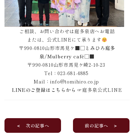
ご相談、お問い合わせは庭多泉店へお電話
または、公式LINEにて承ります
〒990-0810山形市馬見ケ
■□とみひろ庭多
泉/Mulberry café□■
〒990-0810山形市馬見ケ崎2-10-23
Tel：023-681-4885
Mail：info@tomihiro.co.jp
LINEのご登録はこちらから
☞
庭多泉公式LINE
＜ 次の記事へ
前の記事へ ＞