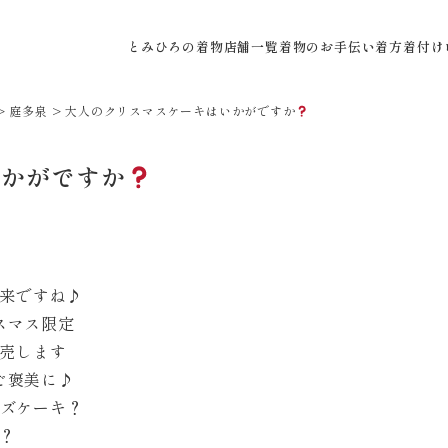
とみひろの着物
店舗一覧
着物のお手伝い
着方着付け
>
庭多泉
>
大人のクリスマスケーキはいかがですか
いかがですか
来ですね♪
スマス限定
売します
ご褒美に♪
ーズケーキ？
？