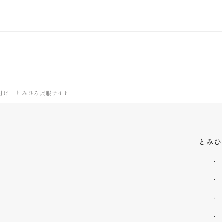
着付け｜とみひろ呉服サイト
とみひ