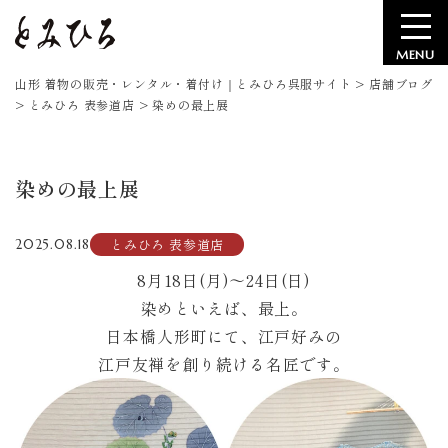
MENU
山形 着物の販売・レンタル・着付け｜とみひろ呉服サイト
>
店舗ブログ
>
とみひろ 表参道店
>
染めの最上展
染めの最上展
とみひろ 表参道店
2025.08.18
8月18日(月)〜24日(日)
染めといえば、最上。
日本橋人形町にて、江戸好みの
江戸友禅を創り続ける名匠です。