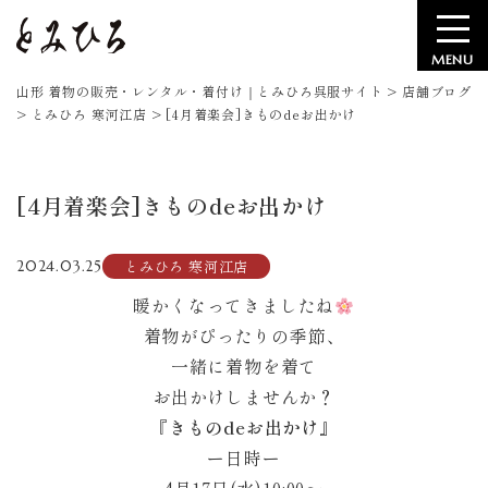
MENU
山形 着物の販売・レンタル・着付け｜とみひろ呉服サイト
>
店舗ブログ
>
とみひろ 寒河江店
>
[4月着楽会]きものdeお出かけ
[4月着楽会]きものdeお出かけ
とみひろ 寒河江店
2024.03.25
暖かくなってきましたね
着物がぴったりの季節、
一緒に着物を着て
お出かけしませんか？
『きものdeお出かけ』
ー日時ー