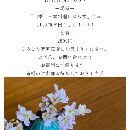
4月17日(水)10:00〜
ー場所ー
「四季 日本料理いばら木」さん
(山形市青田１丁目１ー５)
ー会費ー
2800円
とみひろ寒河江店にお集まりください。
ご予約、お問い合わせは
お電話にて承ります。
皆様のご参加お待ちしております！