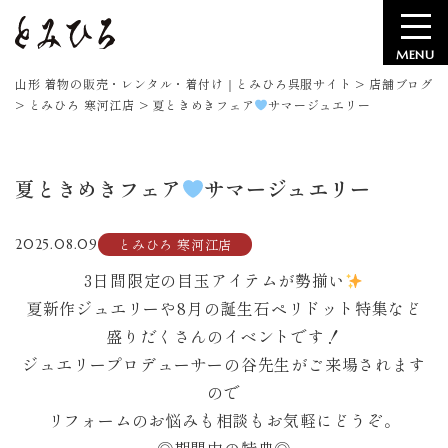
MENU
山形 着物の販売・レンタル・着付け｜とみひろ呉服サイト
>
店舗ブログ
>
とみひろ 寒河江店
>
夏ときめきフェア
‪サマージュエリー
夏ときめきフェア
‪サマージュエリー
とみひろ 寒河江店
2025.08.09
3日間限定の目玉アイテムが勢揃い
夏新作ジュエリーや8月の誕生石ペリドット特集など
盛りだくさんのイベントです！
ジュエリープロデューサーの谷先生がご来場されます
ので
リフォームのお悩みも相談もお気軽にどうぞ。