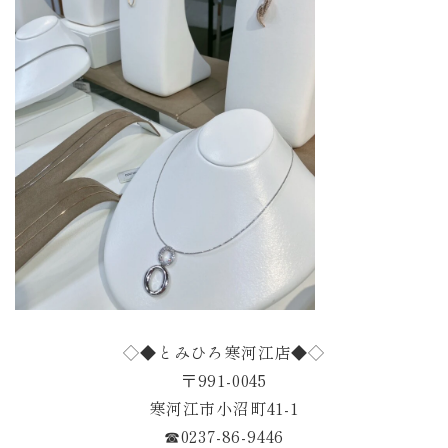
◇◆とみひろ寒河江店◆◇
〒991-0045
寒河江市小沼町41-1
☎︎0237-86-9446