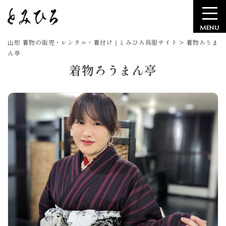
MENU
山形 着物の販売・レンタル・着付け｜とみひろ呉服サイト
>
着物ろうま
ん亭
着物ろうまん亭