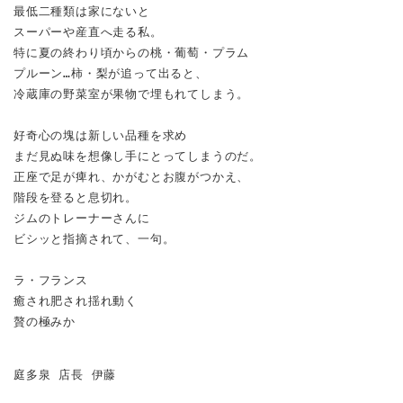
最低二種類は家にないと
スーパーや産直へ走る私。
特に夏の終わり頃からの桃・葡萄・プラム
プルーン…柿・梨が追って出ると、
冷蔵庫の野菜室が果物で埋もれてしまう。
好奇心の塊は新しい品種を求め
まだ見ぬ味を想像し手にとってしまうのだ。
正座で足が痺れ、かがむとお腹がつかえ、
階段を登ると息切れ。
ジムのトレーナーさんに
ビシッと指摘されて、一句。
ラ・フランス
癒され肥され揺れ動く
贅の極みか
庭多泉 店長 伊藤