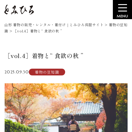
MENU
山形 着物の販売・レンタル・着付け｜とみひろ呉服サイト
>
着物の豆知
識
>
［vol.4］着物と“ 食欲の秋 ”
［vol.4］着物と“ 食欲の秋 ”
着物の豆知識
2025.09.30