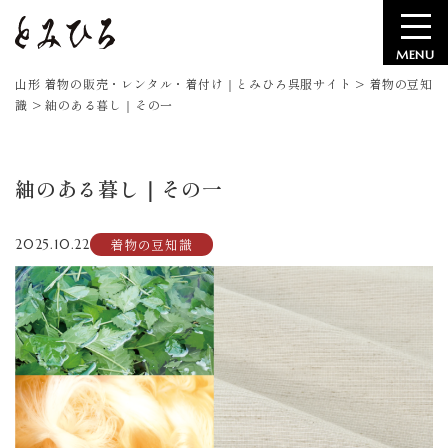
MENU
山形 着物の販売・レンタル・着付け｜とみひろ呉服サイト
>
着物の豆知
識
>
紬のある暮し｜その一
紬のある暮し｜その一
着物の豆知識
2025.10.22