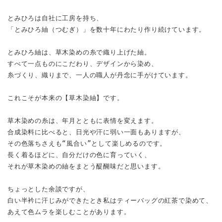
とみひろは自社に工房を持ち、
「とみひろ紬（つむぎ）」を数十年にわたり作り続けています。
とみひろ紬は、草木染めの糸で織り上げた紬。
すべて一点ものにこだわり、デザインから染め、
糸づくり、織りまで、一人の職人が丹念に手がけています。
これこそが本来の【草木染紬】です。
草木染めの糸は、年月とともに表情を変えます。
合成染料に比べると、日光や汗に弱い一面もありますが、
その色落ちさえも“風合い”として楽しめるのです。
長く着るほどに、自分だけの色に育っていく、
それが草木染めの紬をまとう醍醐味だと思います。
ちょっとした余談ですが、
白い半衿に汗じみができたとき私はティーバッグの紅茶で染めて、
あえて色ムラを楽しむことがあります。